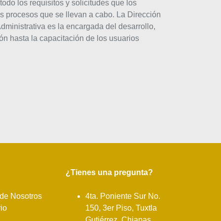
odo los requisitos y solicitudes que los
os procesos que se llevan a cabo. La Dirección
ministrativa es la encargada del desarrollo,
ón hasta la capacitación de los usuarios
¿Tienes una pregunta?
de Nosotros
4ta. Poniente Sur No.
rio
150, 3er Piso, Tuxtla
Gutiérrez, Chiapas.