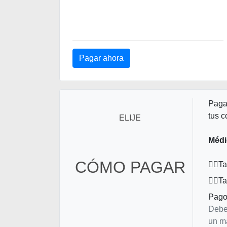
Paga
tus c
ELIJE
Médi
CÓMO PAGAR
Ta
Ta
Pago 
Deber
un m