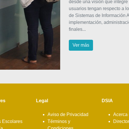
desde una visión que integre t
usuarios tengan respecto a l
de Sistemas de Información Ad
implementación, administraci
finales...
Ver más
res
Legal
DSIA
Aviso de Privacidad
Acerca 
s Escolares
Términos y
Directo
ía
Condiciones